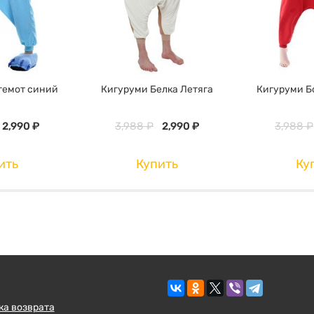
гемот синий
Кигуруми Белка Летяга
Кигуруми Б
2,990 ₽
3,988 ₽
2,990 ₽
3,988 ₽
ить
Купить
Ку
ка возврата