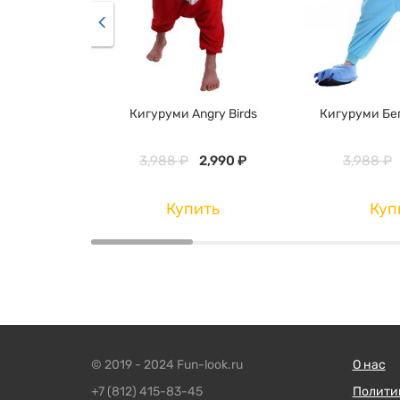
Кигуруми Angry Birds
Кигуруми Бе
3,988 ₽
2,990 ₽
3,988 ₽
Купить
Куп
© 2019 - 2024 Fun-look.ru
О нас
+7 (812) 415-83-45
Полити