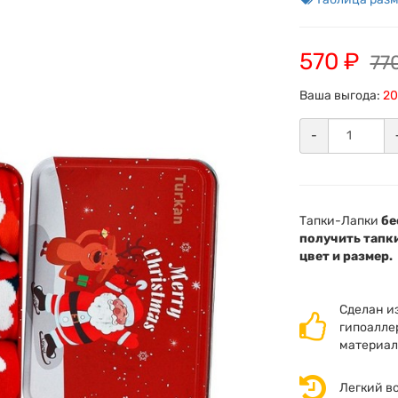
570 ₽
77
Ваша выгода:
20
-
Тапки-Лапки
бе
получить тапки
цвет и размер.
Сделан и
гипоалле
материал
Легкий в