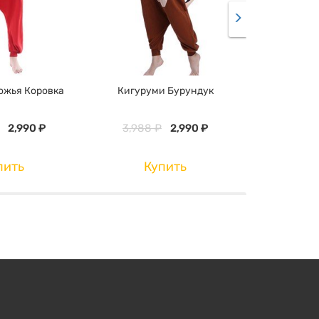
ожья Коровка
Кигуруми Бурундук
Кигурум
2,990 ₽
3,988 ₽
2,990 ₽
3,988 
пить
Купить
К