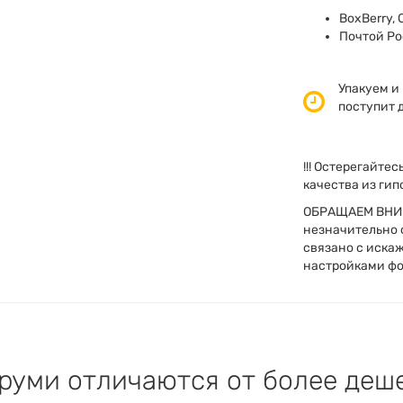
BoxBerry, 
Почтой Ро
Упакуем и 
поступит д
!!! Остерегайте
качества из гип
ОБРАЩАЕМ ВНИМ
незначительно о
связано с иска
настройками фо
руми отличаются от более деш