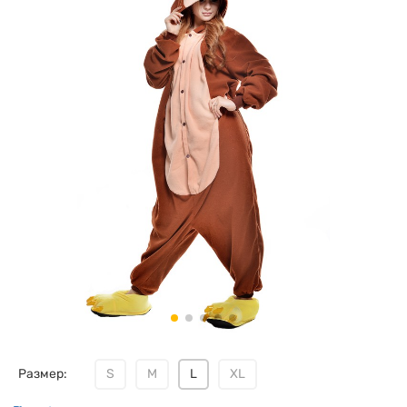
Размер:
S
M
L
XL