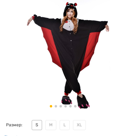
Размер:
S
M
L
XL