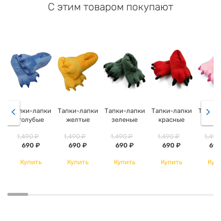
С этим товаром покупают
Тапки-лапки
Тапки-лапки
Тапки-лапки
Тапки-лапки
Тапки-
голубые
желтые
зеленые
красные
розо
1,490 ₽
1,490 ₽
1,490 ₽
1,490 ₽
1,490
690 ₽
690 ₽
690 ₽
690 ₽
690
Купить
Купить
Купить
Купить
Куп