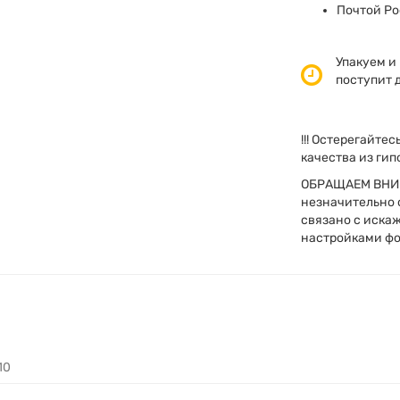
Почтой Ро
Упакуем и 
поступит д
!!! Остерегайте
качества из гип
ОБРАЩАЕМ ВНИМ
незначительно о
связано с иска
настройками фо
10