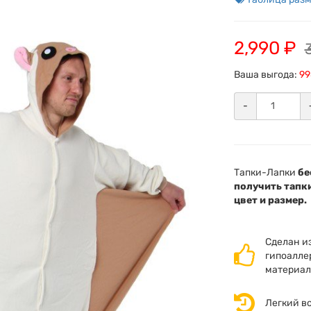
2,990 ₽
Ваша выгода:
99
-
Тапки-Лапки
бе
получить тапки
цвет и размер.
Сделан и
гипоалле
материал
Легкий в