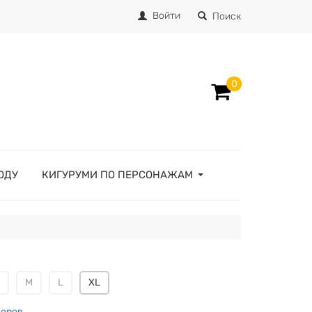
Войти
Поиск
0
ОДУ
КИГУРУМИ ПО ПЕРСОНАЖАМ
M
L
XL
меров