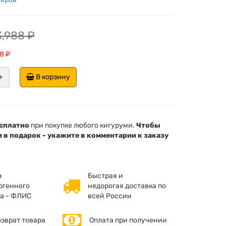
3,988 ₽
8 ₽
+
В корзину
сплатно
при покупке любого кигуруми.
Чтобы
 в подарок - укажите в комментарии к заказу
з
Быстрая и
ргенного
недорогая доставка по
а - ФЛИС
всей России
озврат товара
Оплата при получении